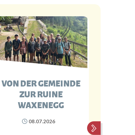
VON DER GEMEINDE
BUCH
ZUR RUINE
DER
WAXENEGG
08.07.2026
Vor K