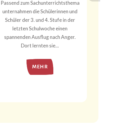
Schüle
Passend zum Sachunterrichtsthema
Schulstufe 
unternahmen die Schülerinnen und
der Klas
Schüler der 3. und 4. Stufe in der
stellten s
letzten Schulwoche einen
persönlic
spannenden Ausflug nach Anger.
Dort lernten sie...
MEHR