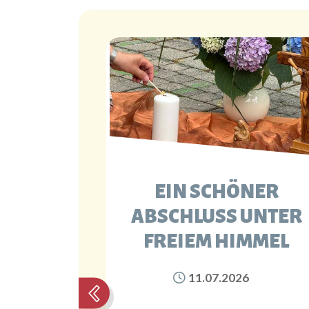
INMAL
EIN SCHÖNER
GEN
ABSCHLUSS UNTER
FREIEM HIMMEL
6
11.07.2026
onnten wir