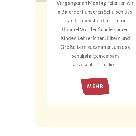
 finanzielle
Vergangenen Montag feierten wir
Gemeinde
in Baierdorf unseren Schulschluss-
 großzügige
Gottesdienst unter freiem
nstaltung in
Himmel.Vor der Schule kamen
co...
Kinder, Lehrerinnen, Eltern und
Großeltern zusammen, um das
Schuljahr gemeinsam
abzuschließen.Die...
MEHR